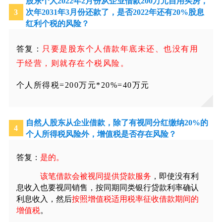
股东个人
2022
年
2
月份从企业借款
200
万元自用买房，
3
次年
2031
年
3
月份还款了，是否
2022
年还有
20%
股息
红利个税的风险？
答复：
只要是股东个人借款年底未还、也没有用
于经营，则就存在个税风险。
个人所得税=200万元*20%=40万元
自然人股东从企业借款，除了有视同分红缴纳
20%
的
4
个人所得税风险外，增值税是否存在风险？
答复：
是的。
该笔借款会被视同提供贷款服务
，即使没有利
息收入也要视同销售，按同期同类银行贷款利率确认
利息收入，然后
按照增值税适用税率征收借款期间的
增值税
。