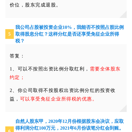
价位，股东完成退股。
我公司占股被投资企业
10%
，我能否不按照占股比例
5
取得股息分红？这样分红是否还享受免征企业所得
税？
答复：
1、可以不按照出资比例分取红利，
需要全体股东
约定；
2、你公司取得不按股权出资比例分红的投资收
益，
可以享受免征企业所得税的优惠。
自然人股东甲，
2020
年
12
月份根据股东会决议，应取
得利润分红
100
万元，
2021
年
6
月份该笔分红会到账。
6