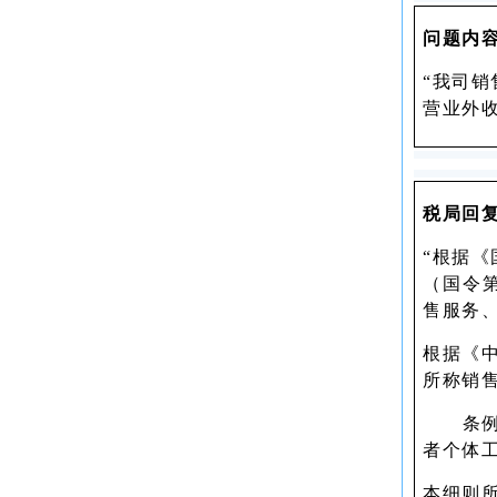
问题内
“我司
营业外
税局回
“根据
（国令
售服务
根据《
所称销
条例第
者个体
本细则