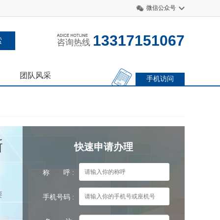
微信公众号
13317151067
咨询热线
团队风采
手机访问
新
快速申请办理
称 呼 :
要
手机号码 :