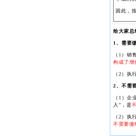
因此，
给大家总
1、需要
（1）销
构成了增
（2）执
2、不需
（1）
企
入”，是
（2）
执
不需要缴