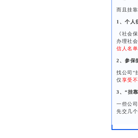
而且挂靠
1、个人
《社会保
办理社会
信人名单
2、参保
找公司“
仅
享受不
3、“挂
一些公司
先交几个