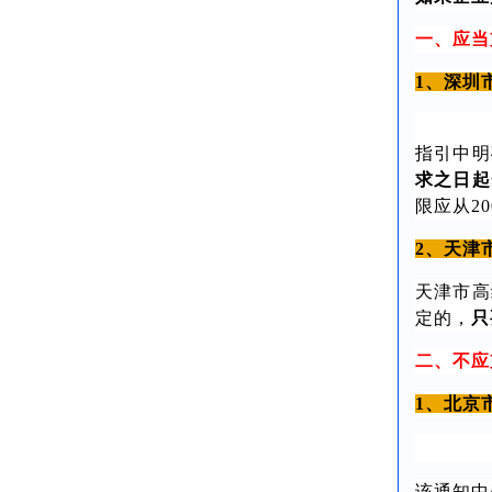
一、应当
1、深圳
指引中明
求之日起
限应从20
2、天津
天津市高
定的，
只
二、不应
1、北京
该通知中