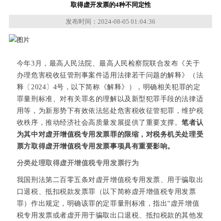
取得虚开发票的4种不同定性
发布时间：2024-08-05 01:04:36
今年3月，最高人民法院、最高人民检察院联合发布《关于
办理危害税收征管刑事案件适用法律若干问题的解释》（法
释〔2024〕4号，以下简称《解释》），明确相关犯罪的定
罪量刑标准、对有关罪名的理解以及新型犯罪手段的法律适
用等，为新形势下有效依法惩处危害税收征管犯罪，维护税
收秩序，推动经济社会高质量发展提供了重要支撑。
笔者认
为其中对虚开增值税专用发票罪的限缩，对税务机关处理受
票方取得虚开增值税专用发票事项具有重要影响。
分类处理取得虚开增值税专用发票行为
我国刑法第二百零五条对虚开增值税专用发票、用于骗取出
口退税、抵扣税款发票罪（以下简称虚开增值税专用发票
罪）作出规定，明确该罪的定罪量刑标准，指出“虚开增值
税专用发票或者虚开用于骗取出口退税、抵扣税款的其他发