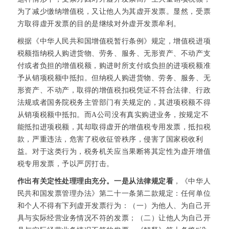
为了减少缴纳增值税，又让他人为其虚开发票。显然，受票
方取得虚开发票的目的是继续对外虚开发票牟利。
根据《中华人民共和国增值税暂行条例》规定，增值税进项
税额指纳税人购进货物、劳务、服务、无形资产、不动产支
付或者负担的增值税额，购进时所支付或负担的进项税额准
予从销项税额中抵扣。但纳税人购进货物、劳务、服务、无
形资产、不动产，取得的增值税扣税凭证不符合法律、行政
法规或者国务院税务主管部门有关规定的，其进项税额不得
从销项税额中抵扣。而A公司没有真实购进业务，按规定不
能抵扣进项税额，其却取得虚开的增值税专用发票，抵扣税
款，严重违法，危害了税收征管秩序，侵害了国家税收利
益。
对于这类行为，税务机关应当果断将其定性为虚开增值
税专用发票，予以严厉打击。
作出有关定性处理理由充分。一是从法律规定看
，《中华人
民共和国发票管理办法》第二十一条第二款规定：任何单位
和个人不得有下列虚开发票行为：（一）为他人、为自己开
具与实际经营业务情况不符的发票；（二）让他人为自己开