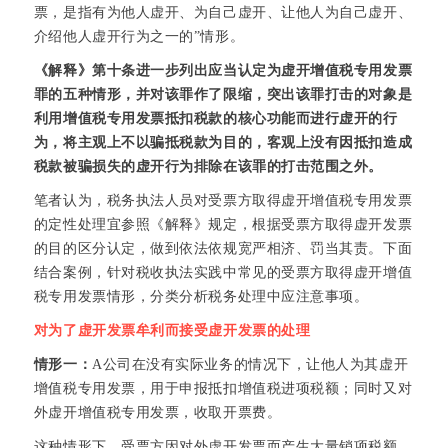
票，是指有为他人虚开、为自己虚开、让他人为自己虚开、
介绍他人虚开行为之一的”情形。
《解释》第十条进一步列出应当认定为虚开增值税专用发票
罪的五种情形，并对该罪作了限缩，突出该罪打击的对象是
利用增值税专用发票抵扣税款的核心功能而进行虚开的行
为，将主观上不以骗抵税款为目的，客观上没有因抵扣造成
税款被骗损失的虚开行为排除在该罪的打击范围之外。
笔者认为，税务执法人员对受票方取得虚开增值税专用发票
的定性处理宜参照《解释》规定，根据受票方取得虚开发票
的目的区分认定，做到依法依规宽严相济、罚当其责。下面
结合案例，针对税收执法实践中常见的受票方取得虚开增值
税专用发票情形，分类分析税务处理中应注意事项。
对为了虚开发票牟利而接受虚开发票的处理
情形一：
A公司在没有实际业务的情况下，让他人为其虚开
增值税专用发票，用于申报抵扣增值税进项税额；
同时又对
外虚开增值税专用发票，收取开票费。
这种情形下，受票方因对外虚开发票而产生大量销项税额，