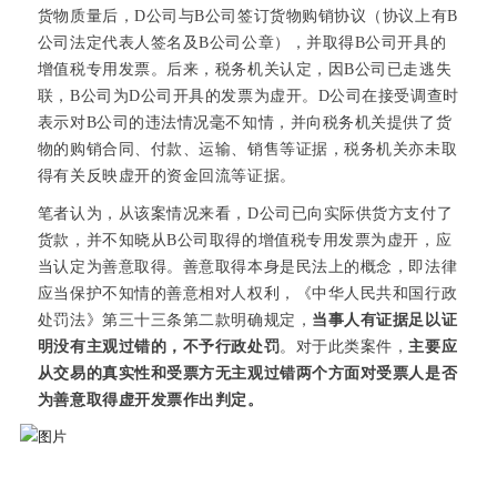
货物质量后，D公司与B公司签订货物购销协议（协议上有B
公司法定代表人签名及B公司公章），并取得B公司开具的
增值税专用发票。
后来，税务机关认定，因B公司已走逃失
联，B公司为D公司开具的发票为虚开。
D公司在接受调查时
表示对B公司的违法情况毫不知情，并向税务机关提供了货
物的购销合同、付款、运输、销售等证据，税务机关亦未取
得有关反映虚开的资金回流等证据。
笔者认为，从该案情况来看，D公司已向实际供货方支付了
货款，并不知晓从B公司取得的增值税专用发票为虚开，应
当认定为善意取得。
善意取得本身是民法上的概念，即法律
应当保护不知情的善意相对人权利，《中华人民共和国行政
处罚法》第三十三条第二款明确规定，
当事人有证据足以证
明没有主观过错的，不予行政处罚
。对于此类案件，
主要应
从交易的真实性和受票方无主观过错两个方面对受票人是否
为善意取得虚开发票作出判定。