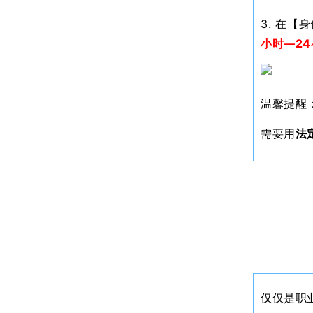
3. 在
小时—2
温馨提醒
需要用
法
仅仅是职