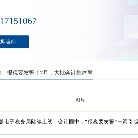
17151067
立即咨询
脸，报税要发誓！7月，大批会计集体离
版电子税务局陆续上线，会计圈中，“报税要发誓”一词引