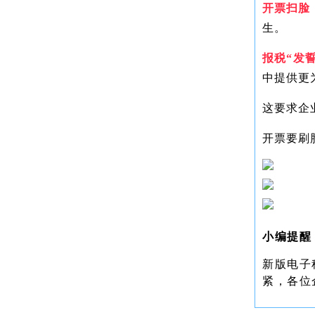
开票扫脸
生。
报税“发誓
中提供更
这要求企
开票要刷
小编提醒
新版电子
紧，各位