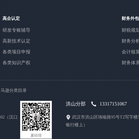
高企认定
财务外包
研发专账辅导
财税规
高新技术认定
财务分
各类项目申报
会计核
各类知识产权
财务体
亚马逊分类目录
洪山分部
13317151067
02（汉口
武汉市洪山区珞喻路95号T2写字楼5
银行楼上）
夏经理