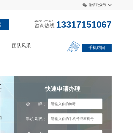
微信公众号
13317151067
咨询热线
团队风采
手机访问
要
快速申请办理
称 呼 :
的
手机号码 :