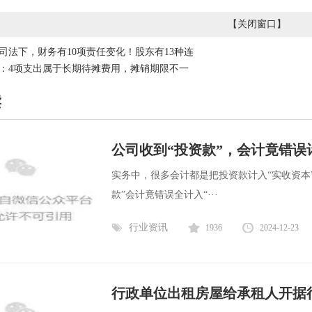
【
关闭窗口
】
司法下，财务有10项责任变化！股东有13种连
：4项支出属于长期待摊费用，摊销期限不一
读
公司收到“投资款”，会计竟错误
实务中，很多会计都是把投资款计入“实收资本
款”会计竟错误全计入“···
行业资讯
1936
2024-12-23
行政单位出租房屋给承租人开据