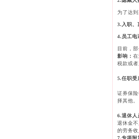
2.隐藏人
为了达到
3.入职
4.员工
目前，部
影响：
在
税款或者
5.任职
证券保险
择其他。
6.退休
退休金不
的劳务收
7.专项