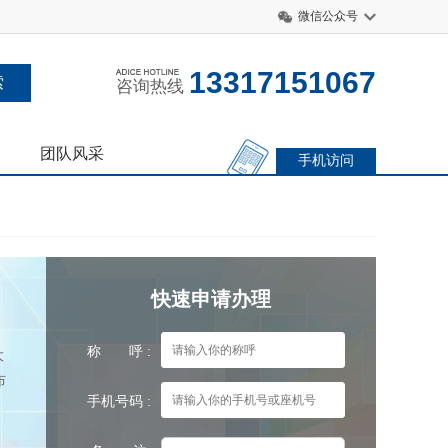
微信公众号
13317151067
咨询热线
团队风采
手机访问
快速申请办理
称 呼 :
大
布
手机号码 :