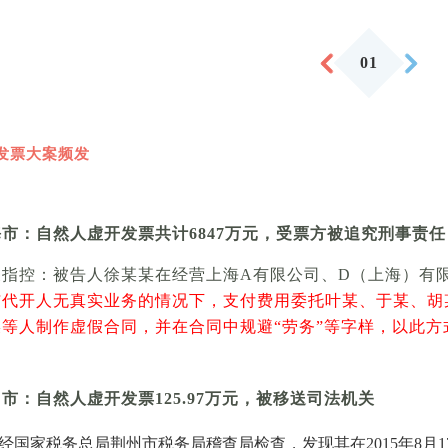
0
1
发票大案频发
海市：自然人虚开发票共计
6847万元，受票方被追究刑事责任
关指控：被告人徐某某在经营上海A有限公司、D（上海）有
与代开人无真实业务的情况下，支付费用委托叶某、于某、胡
某等人制作虚假合同，并在合同中规避“劳务”等字样，以此
州市：自然人虚开发票
125.97万元，被移送司法机关
经国家税务总局荆州市税务局稽查局检查，发现其在2015年8月17