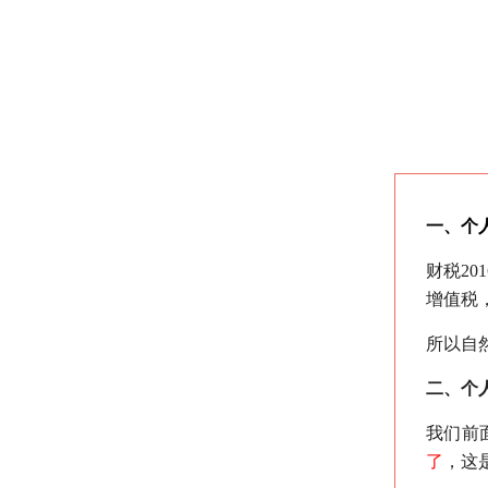
一、个
财税20
增值税，
所以自
二、个
我们前
了
，这