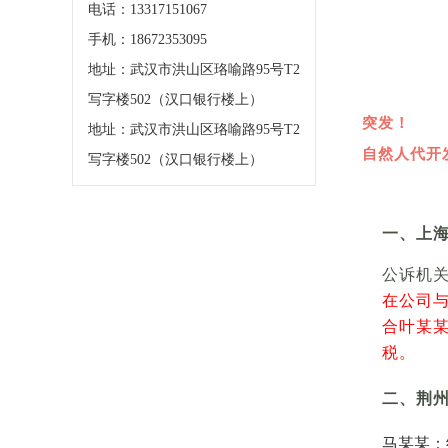
电话：13317151067
手机：18672353095
地址：武汉市洪山区珞喻路95号T2
写字楼502（汉口银行楼上）
突发！
地址：武汉市洪山区珞喻路95号T2
自然人代开
写字楼502（汉口银行楼上）
一、
上
公诉机
在公司
合叶某
税。
二、
荆
马某某：