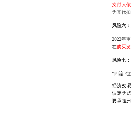
支付人
为其代扣
风险六：
2022
在
购买发
风险七：
“四流”
经济交
认定为
要承担